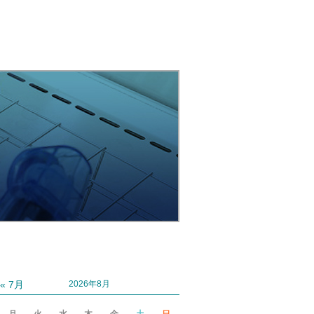
« 7月
2026年8月
月
火
水
木
金
土
日