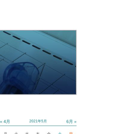
« 4月
6月 »
2021年5月
月
火
水
木
金
土
日